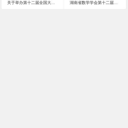
关于举办第十二届全国大学生数学竞赛分区预赛暨2020年湖南省大学生数学竞赛的第一次通知
湖南省数学学会第十二届常务理事第一次会议通知